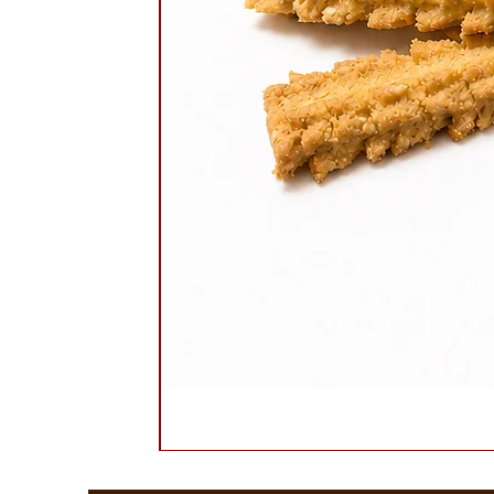
קראנץ זברה חלבה