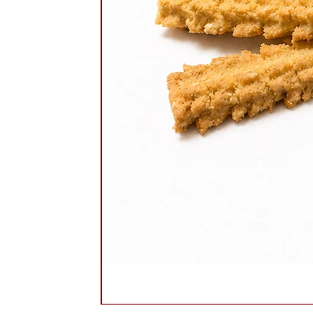
קראנץ זברה חלבה