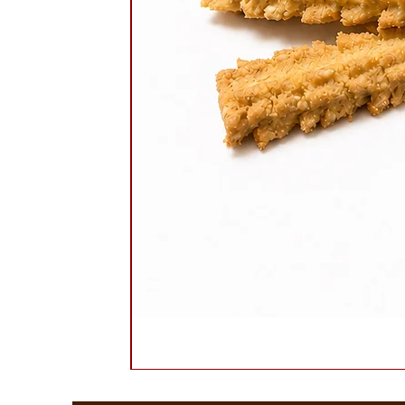
קראנץ זברה חלבה