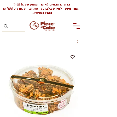
ברוכים הבאים לאתר המתוק שלנו! 🍰✨
האתר מיועד למידע בלבד. להזמנות, היכנסו ל-Wolt או
בקרו בסניפינו.