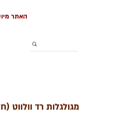
האתר מיועד למי
מגולגלות רד וולווט (חל
1