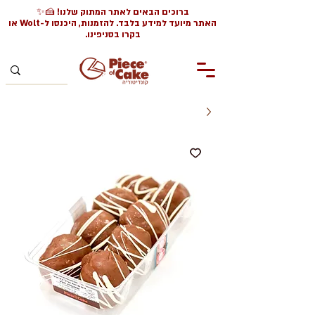
ברוכים הבאים לאתר המתוק שלנו! 🍰✨
האתר מיועד למידע בלבד. להזמנות, היכנסו ל-Wolt או
בקרו בסניפינו.