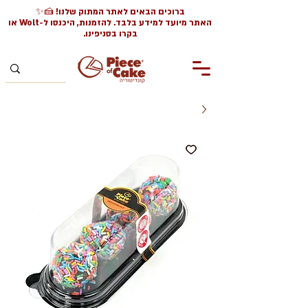
ברוכים הבאים לאתר המתוק שלנו! 🍰✨
האתר מיועד למידע בלבד. להזמנות, היכנסו ל-Wolt או
בקרו בסניפינו.